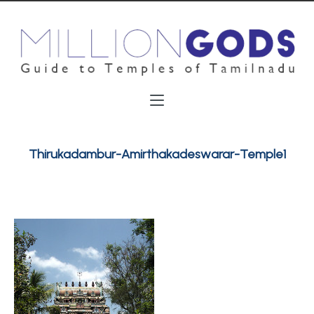
Thirukadambur-Amirthakadeswarar-Temple1