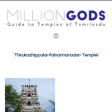
Thirukazhippalai-Palvannanadar-Temple1