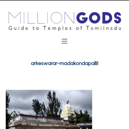
arkeswarar-madakondapalli1