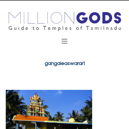
gangaieaswarar1