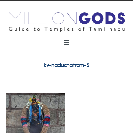
kv-naduchatram-5