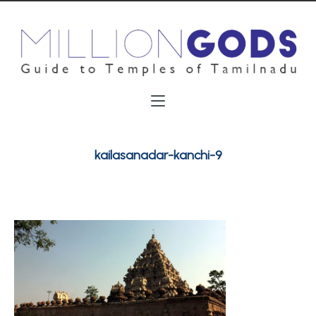
kailasanadar-kanchi-9