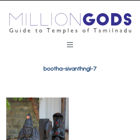
bootha-sivanthngl-7