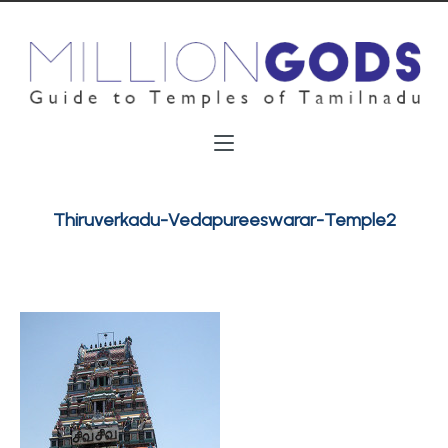
Thiruverkadu-Vedapureeswarar-Temple2