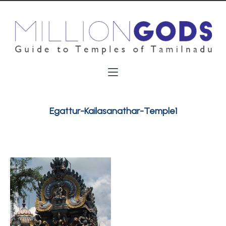
Egattur-Kailasanathar-Temple1