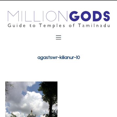
agastswr-kilianur-10