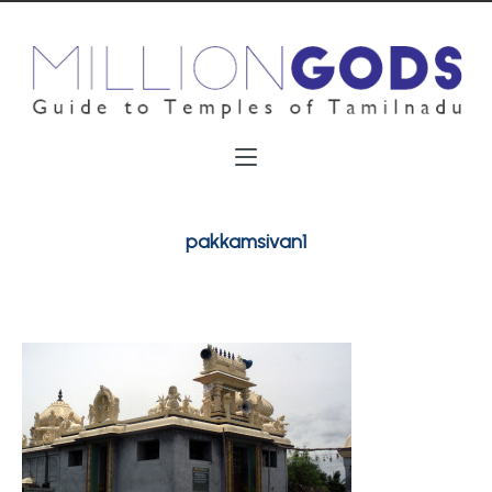
pakkamsivan1